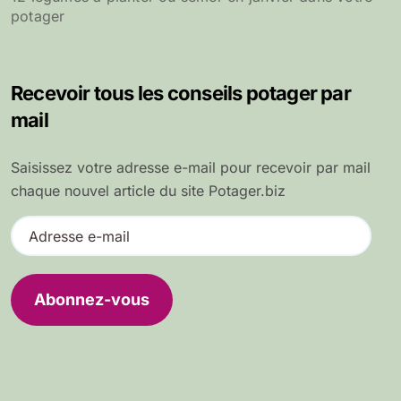
potager
Recevoir tous les conseils potager par
mail
Saisissez votre adresse e-mail pour recevoir par mail
chaque nouvel article du site Potager.biz
A
d
r
e
Abonnez-vous
s
s
e
e