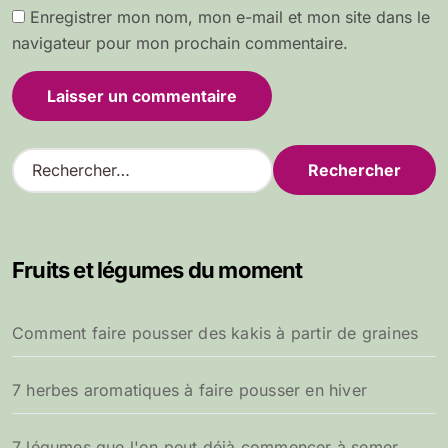
Enregistrer mon nom, mon e-mail et mon site dans le
navigateur pour mon prochain commentaire.
R
e
c
h
e
Fruits et légumes du moment
r
c
h
Comment faire pousser des kakis à partir de graines
e
r
7 herbes aromatiques à faire pousser en hiver
:
7 légumes que l'on peut déjà commencer à semer