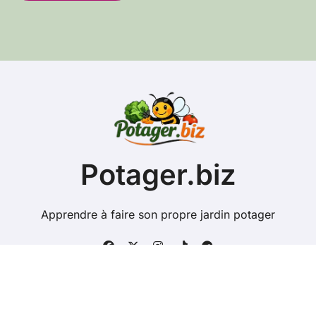
s
e
e
-
m
a
i
l
Potager.biz
Apprendre à faire son propre jardin potager
Copyright @ 2026 Tous droits réservés - potager.biz -