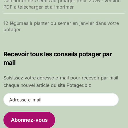
Calendrier des semis au potager pour 2026 : version
PDF à télécharger et à imprimer
12 légumes à planter ou semer en janvier dans votre
potager
Recevoir tous les conseils potager par
mail
Saisissez votre adresse e-mail pour recevoir par mail
chaque nouvel article du site Potager.biz
A
d
r
e
Abonnez-vous
s