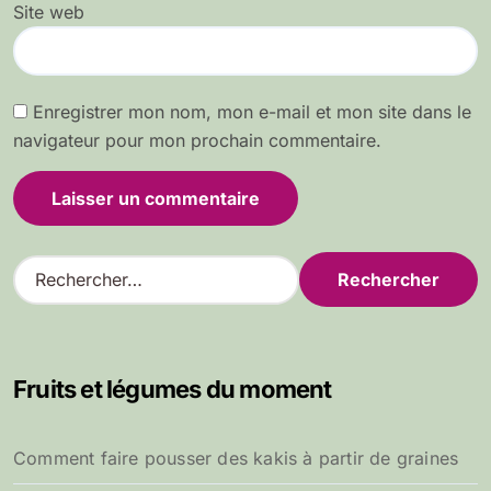
Site web
Enregistrer mon nom, mon e-mail et mon site dans le
navigateur pour mon prochain commentaire.
R
e
c
h
e
Fruits et légumes du moment
r
c
h
Comment faire pousser des kakis à partir de graines
e
r