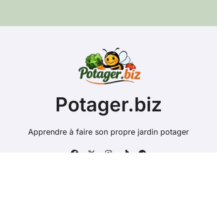
e
e
-
m
a
i
l
Potager.biz
Apprendre à faire son propre jardin potager
Copyright @ 2026 Tous droits réservés - potager.biz -
Mentions Légales
-
Contacts
-
Plan du site