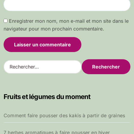
Enregistrer mon nom, mon e-mail et mon site dans le
navigateur pour mon prochain commentaire.
R
e
c
h
e
Fruits et légumes du moment
r
c
h
Comment faire pousser des kakis à partir de graines
e
r
7 herbes aromatiques à faire pousser en hiver