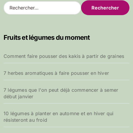
R
e
c
h
e
Fruits et légumes du moment
r
c
h
Comment faire pousser des kakis à partir de graines
e
r
7 herbes aromatiques à faire pousser en hiver
:
7 légumes que l'on peut déjà commencer à semer
début janvier
10 légumes à planter en automne et en hiver qui
résisteront au froid