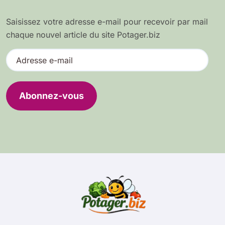
Saisissez votre adresse e-mail pour recevoir par mail
chaque nouvel article du site Potager.biz
A
d
r
e
Abonnez-vous
s
s
e
e
-
m
a
i
l