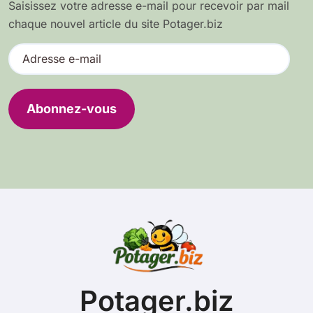
Saisissez votre adresse e-mail pour recevoir par mail
chaque nouvel article du site Potager.biz
A
d
r
e
Abonnez-vous
s
s
e
e
-
m
a
i
l
Potager.biz