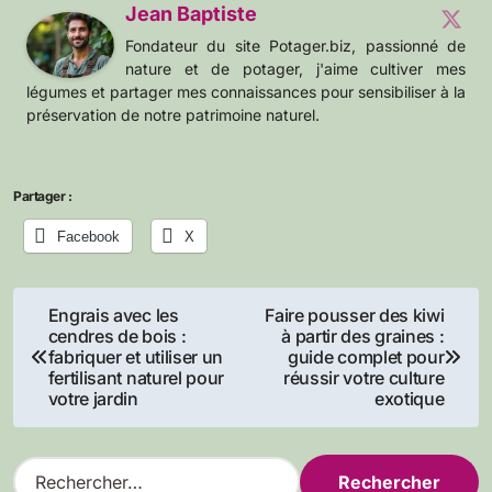
Jean Baptiste
Fondateur du site Potager.biz, passionné de
nature et de potager, j'aime cultiver mes
légumes et partager mes connaissances pour sensibiliser à la
préservation de notre patrimoine naturel.
Partager :
Facebook
X
Navigation
Engrais avec les
Faire pousser des kiwi
cendres de bois :
à partir des graines :
de
fabriquer et utiliser un
guide complet pour
fertilisant naturel pour
réussir votre culture
l’article
votre jardin
exotique
R