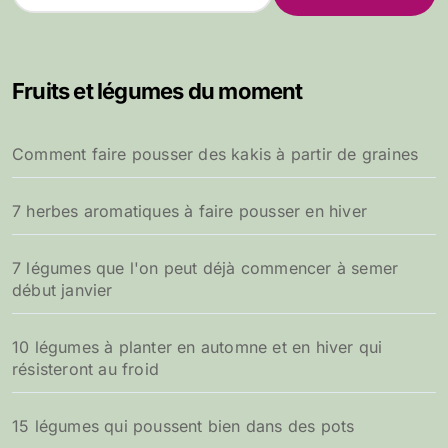
e
c
h
e
Fruits et légumes du moment
r
c
h
Comment faire pousser des kakis à partir de graines
e
r
7 herbes aromatiques à faire pousser en hiver
:
7 légumes que l'on peut déjà commencer à semer
début janvier
10 légumes à planter en automne et en hiver qui
résisteront au froid
15 légumes qui poussent bien dans des pots