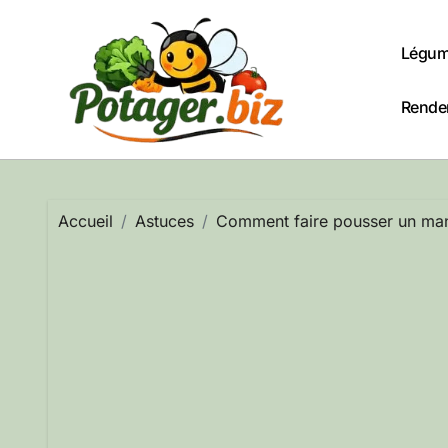
Passer
au
Légum
contenu
Rendem
Accueil
Astuces
Comment faire pousser un mand