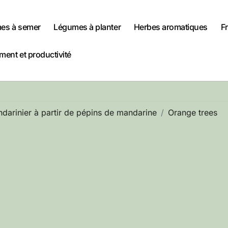
es à semer
Légumes à planter
Herbes aromatiques
Fr
ent et productivité
arinier à partir de pépins de mandarine
Orange trees