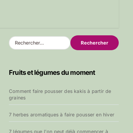
R
e
c
h
e
Fruits et légumes du moment
r
c
h
Comment faire pousser des kakis à partir de
e
graines
r
:
7 herbes aromatiques à faire pousser en hiver
7 légumes que l'on peut déjà commencer à