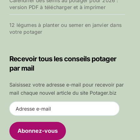
Calendrier des semis au potager pour 2026 :
version PDF à télécharger et à imprimer
12 légumes à planter ou semer en janvier dans
votre potager
Recevoir tous les conseils potager
par mail
Saisissez votre adresse e-mail pour recevoir par
mail chaque nouvel article du site Potager.biz
A
d
r
e
Abonnez-vous
s