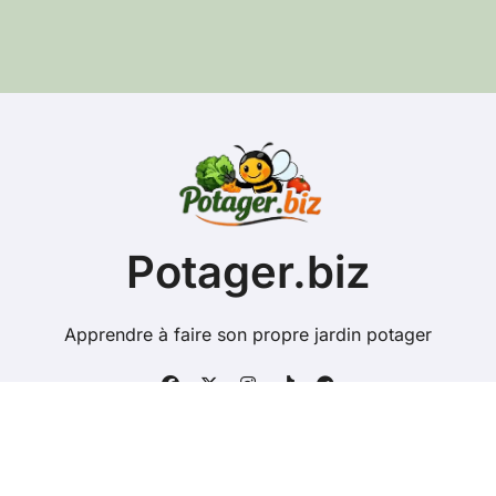
s
e
e
-
m
a
i
l
Potager.biz
Apprendre à faire son propre jardin potager
Copyright @ 2026 Tous droits réservés - potager.biz -