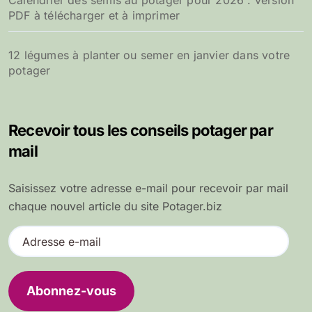
Calendrier des semis au potager pour 2026 : version
PDF à télécharger et à imprimer
12 légumes à planter ou semer en janvier dans votre
potager
Recevoir tous les conseils potager par
mail
Saisissez votre adresse e-mail pour recevoir par mail
chaque nouvel article du site Potager.biz
A
d
r
e
Abonnez-vous
s