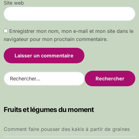
Site web
Enregistrer mon nom, mon e-mail et mon site dans le
navigateur pour mon prochain commentaire.
R
e
c
h
e
Fruits et légumes du moment
r
c
h
Comment faire pousser des kakis à partir de graines
e
r