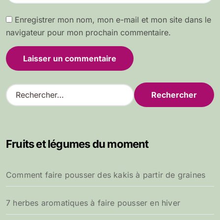
Enregistrer mon nom, mon e-mail et mon site dans le
navigateur pour mon prochain commentaire.
R
e
c
h
e
Fruits et légumes du moment
r
c
h
Comment faire pousser des kakis à partir de graines
e
r
7 herbes aromatiques à faire pousser en hiver
: