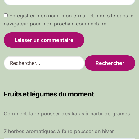
Enregistrer mon nom, mon e-mail et mon site dans le
navigateur pour mon prochain commentaire.
R
e
c
h
e
Fruits et légumes du moment
r
c
h
Comment faire pousser des kakis à partir de graines
e
r
7 herbes aromatiques à faire pousser en hiver
: