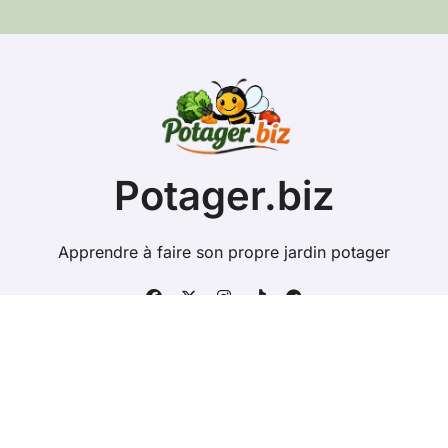
e
-
m
a
i
l
Potager.biz
Apprendre à faire son propre jardin potager
Copyright @ 2026 Tous droits réservés - potager.biz -
Mentions Légales
-
Contacts
-
Plan du site