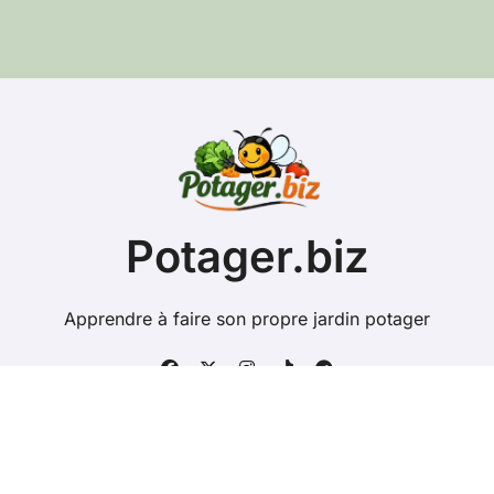
s
e
e
-
m
a
i
l
Potager.biz
Apprendre à faire son propre jardin potager
Copyright @ 2026 Tous droits réservés - potager.biz -