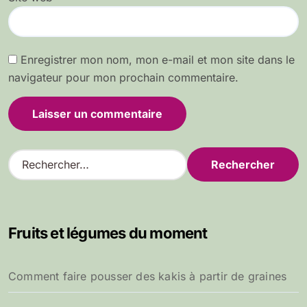
Enregistrer mon nom, mon e-mail et mon site dans le
navigateur pour mon prochain commentaire.
R
e
c
h
e
Fruits et légumes du moment
r
c
h
Comment faire pousser des kakis à partir de graines
e
r