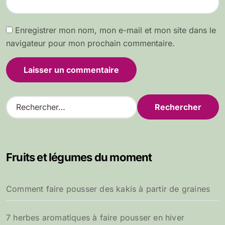
Enregistrer mon nom, mon e-mail et mon site dans le
navigateur pour mon prochain commentaire.
R
e
c
h
e
Fruits et légumes du moment
r
c
h
Comment faire pousser des kakis à partir de graines
e
r
7 herbes aromatiques à faire pousser en hiver
: