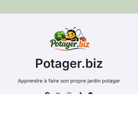
e
e
-
m
a
i
l
Potager.biz
Apprendre à faire son propre jardin potager
Copyright @ 2026 Tous droits réservés - potager.biz -
Mentions Légales
-
Contacts
-
Plan du site