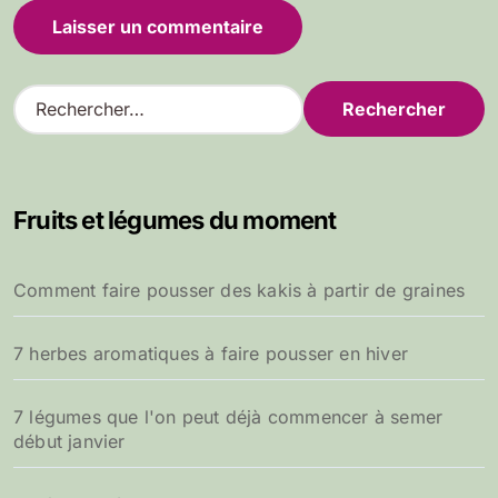
R
e
c
h
e
Fruits et légumes du moment
r
c
h
Comment faire pousser des kakis à partir de graines
e
r
7 herbes aromatiques à faire pousser en hiver
:
7 légumes que l'on peut déjà commencer à semer
début janvier