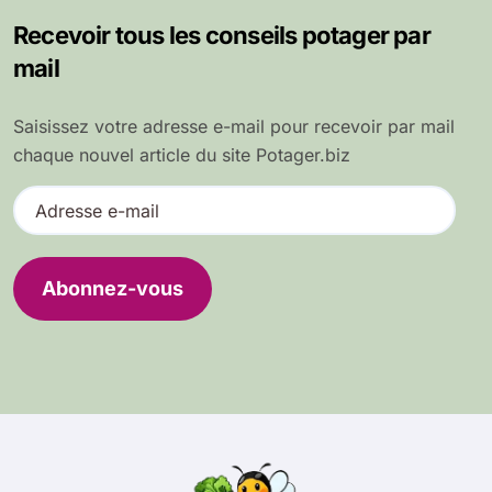
Recevoir tous les conseils potager par
mail
Saisissez votre adresse e-mail pour recevoir par mail
chaque nouvel article du site Potager.biz
A
d
r
e
Abonnez-vous
s
s
e
e
-
m
a