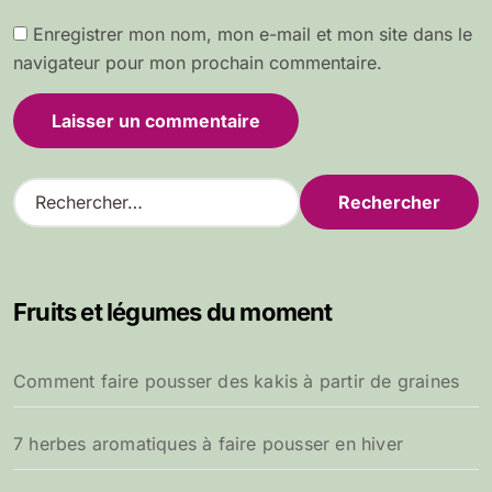
Enregistrer mon nom, mon e-mail et mon site dans le
navigateur pour mon prochain commentaire.
R
e
c
h
e
Fruits et légumes du moment
r
c
h
Comment faire pousser des kakis à partir de graines
e
r
7 herbes aromatiques à faire pousser en hiver
: