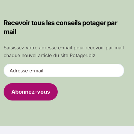
Recevoir tous les conseils potager par
mail
Saisissez votre adresse e-mail pour recevoir par mail
chaque nouvel article du site Potager.biz
A
d
r
e
Abonnez-vous
s
s
e
e
-