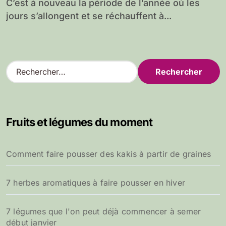
C’est à nouveau la période de l’année où les
jours s’allongent et se réchauffent à...
R
e
c
h
e
Fruits et légumes du moment
r
c
h
Comment faire pousser des kakis à partir de graines
e
r
7 herbes aromatiques à faire pousser en hiver
:
7 légumes que l'on peut déjà commencer à semer
début janvier