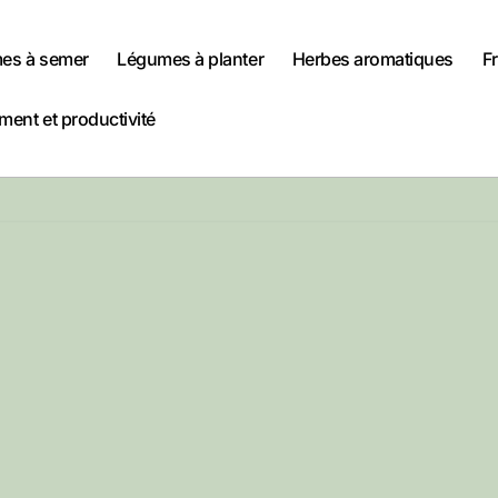
es à semer
Légumes à planter
Herbes aromatiques
Fr
ent et productivité