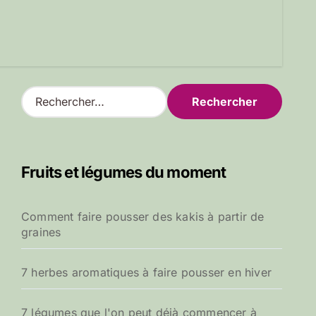
R
e
c
h
e
Fruits et légumes du moment
r
c
h
Comment faire pousser des kakis à partir de
e
graines
r
:
7 herbes aromatiques à faire pousser en hiver
7 légumes que l'on peut déjà commencer à