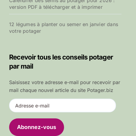
Calendrier des semis au potager pour 2026 :
version PDF à télécharger et à imprimer
12 légumes à planter ou semer en janvier dans
votre potager
Recevoir tous les conseils potager
par mail
Saisissez votre adresse e-mail pour recevoir par
mail chaque nouvel article du site Potager.biz
A
d
r
e
Abonnez-vous
s