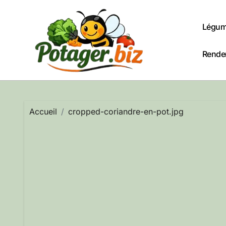
Passer
au
Légum
contenu
Rendem
Accueil
cropped-coriandre-en-pot.jpg