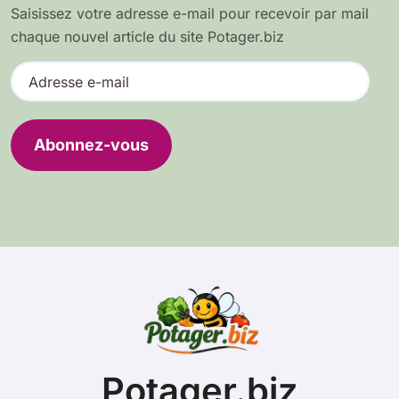
Saisissez votre adresse e-mail pour recevoir par mail
chaque nouvel article du site Potager.biz
A
d
r
e
Abonnez-vous
s
s
e
e
-
m
a
i
l
Potager.biz