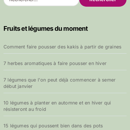
e
c
h
e
Fruits et légumes du moment
r
c
h
Comment faire pousser des kakis à partir de graines
e
r
7 herbes aromatiques à faire pousser en hiver
:
7 légumes que l'on peut déjà commencer à semer
début janvier
10 légumes à planter en automne et en hiver qui
résisteront au froid
15 légumes qui poussent bien dans des pots