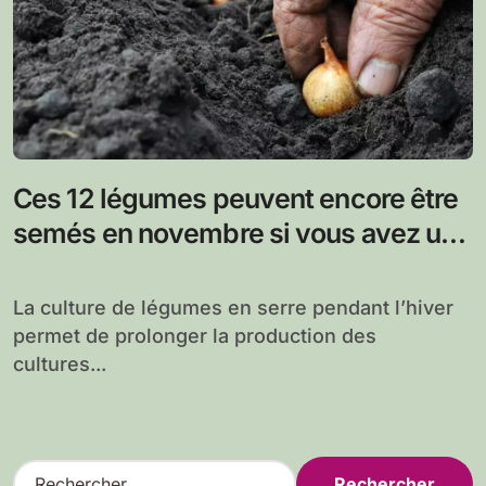
Ces 12 légumes peuvent encore être
semés en novembre si vous avez une
serre pour les cultiver
La culture de légumes en serre pendant l’hiver
permet de prolonger la production des
cultures...
R