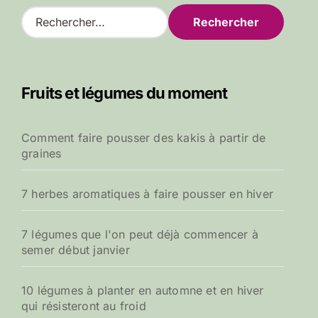
R
e
c
h
e
Fruits et légumes du moment
r
c
h
Comment faire pousser des kakis à partir de
e
graines
r
:
7 herbes aromatiques à faire pousser en hiver
7 légumes que l'on peut déjà commencer à
semer début janvier
10 légumes à planter en automne et en hiver
qui résisteront au froid