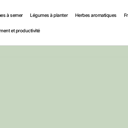
es à semer
Légumes à planter
Herbes aromatiques
Fr
ent et productivité