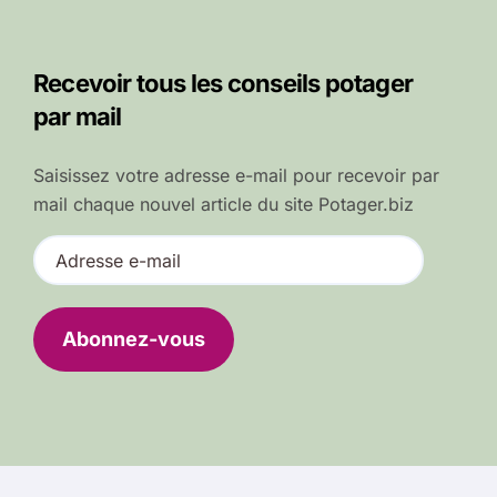
Recevoir tous les conseils potager
par mail
Saisissez votre adresse e-mail pour recevoir par
mail chaque nouvel article du site Potager.biz
A
d
r
e
Abonnez-vous
s
s
e
e
-