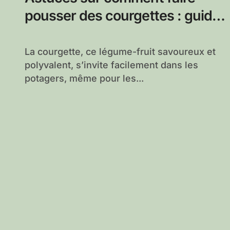
pousser des courgettes : guide
pratique pour un potager
productif
La courgette, ce légume-fruit savoureux et
polyvalent, s’invite facilement dans les
potagers, même pour les...