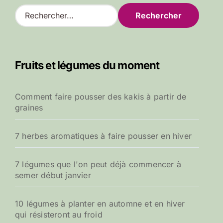
R
e
c
h
e
Fruits et légumes du moment
r
c
h
Comment faire pousser des kakis à partir de
e
graines
r
:
7 herbes aromatiques à faire pousser en hiver
7 légumes que l'on peut déjà commencer à
semer début janvier
10 légumes à planter en automne et en hiver
qui résisteront au froid