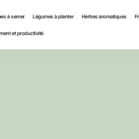
es à semer
Légumes à planter
Herbes aromatiques
Fr
ent et productivité