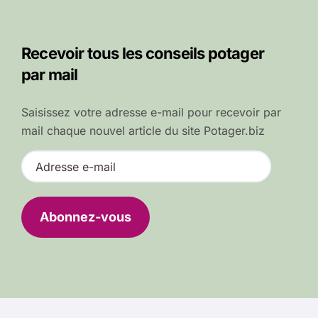
Recevoir tous les conseils potager
par mail
Saisissez votre adresse e-mail pour recevoir par
mail chaque nouvel article du site Potager.biz
A
d
r
e
Abonnez-vous
s
s
e
e
-