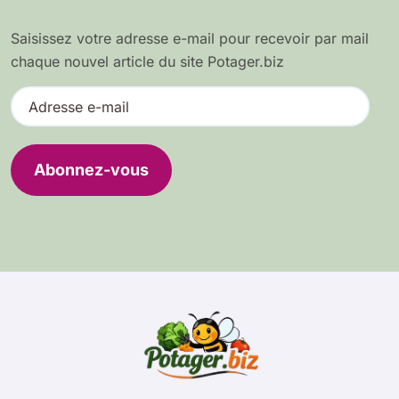
Saisissez votre adresse e-mail pour recevoir par mail
chaque nouvel article du site Potager.biz
A
d
r
e
Abonnez-vous
s
s
e
e
-
m
a
i
l