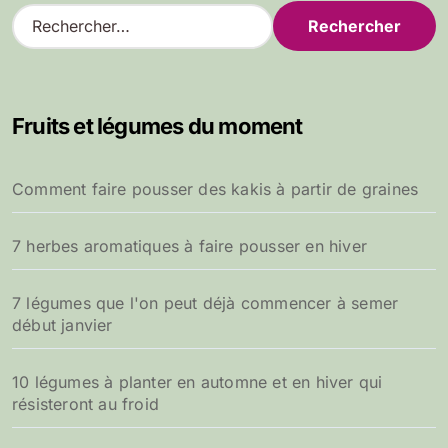
R
e
c
h
e
Fruits et légumes du moment
r
c
h
Comment faire pousser des kakis à partir de graines
e
r
7 herbes aromatiques à faire pousser en hiver
:
7 légumes que l'on peut déjà commencer à semer
début janvier
10 légumes à planter en automne et en hiver qui
résisteront au froid