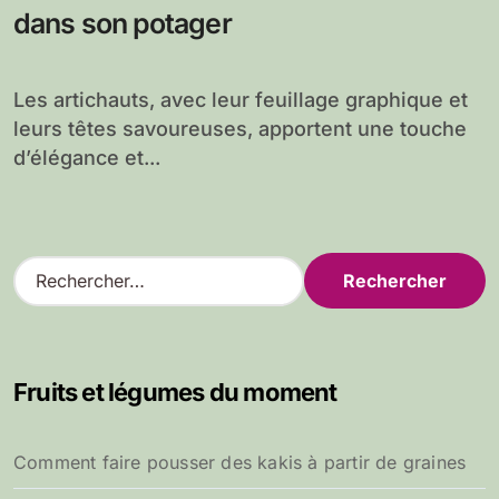
dans son potager
Les artichauts, avec leur feuillage graphique et
leurs têtes savoureuses, apportent une touche
d’élégance et...
R
e
c
h
e
Fruits et légumes du moment
r
c
h
Comment faire pousser des kakis à partir de graines
e
r