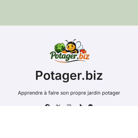
s
e
e
-
m
a
i
l
Potager.biz
Apprendre à faire son propre jardin potager
Copyright @ 2026 Tous droits réservés - potager.biz -