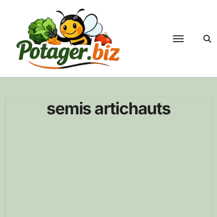
Passer
au
contenu
semis artichauts