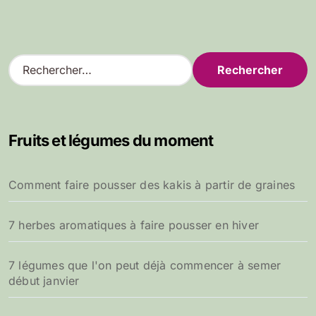
R
e
c
h
e
Fruits et légumes du moment
r
c
h
Comment faire pousser des kakis à partir de graines
e
r
7 herbes aromatiques à faire pousser en hiver
:
7 légumes que l'on peut déjà commencer à semer
début janvier