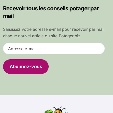
Recevoir tous les conseils potager par
mail
Saisissez votre adresse e-mail pour recevoir par mail
chaque nouvel article du site Potager.biz
A
d
r
e
Abonnez-vous
s
s
e
e
-
m
a