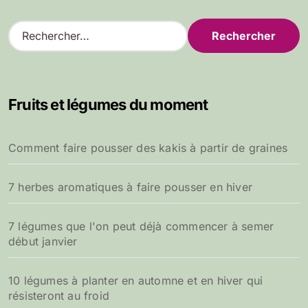
R
e
c
h
e
Fruits et légumes du moment
r
c
h
Comment faire pousser des kakis à partir de graines
e
r
7 herbes aromatiques à faire pousser en hiver
:
7 légumes que l'on peut déjà commencer à semer
début janvier
10 légumes à planter en automne et en hiver qui
résisteront au froid