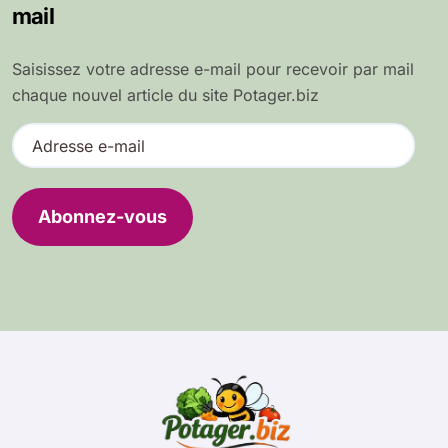
mail
Saisissez votre adresse e-mail pour recevoir par mail
chaque nouvel article du site Potager.biz
A
d
r
e
Abonnez-vous
s
s
e
e
-
m
a
i
l