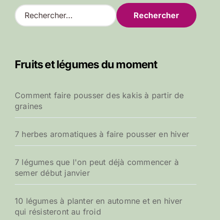
R
e
c
h
e
Fruits et légumes du moment
r
c
h
Comment faire pousser des kakis à partir de
e
graines
r
:
7 herbes aromatiques à faire pousser en hiver
7 légumes que l'on peut déjà commencer à
semer début janvier
10 légumes à planter en automne et en hiver
qui résisteront au froid