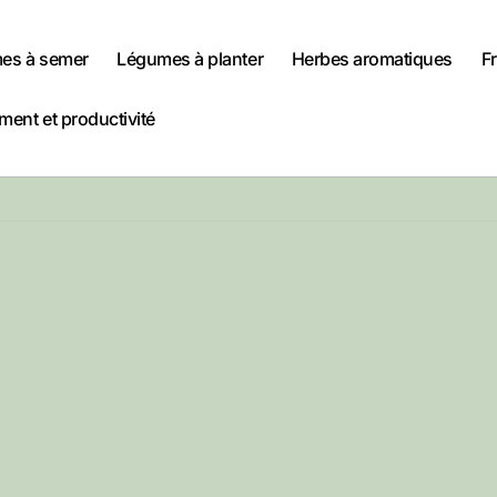
es à semer
Légumes à planter
Herbes aromatiques
Fr
ent et productivité