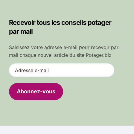
Recevoir tous les conseils potager
par mail
Saisissez votre adresse e-mail pour recevoir par
mail chaque nouvel article du site Potager.biz
A
d
r
e
Abonnez-vous
s
s
e
e
-