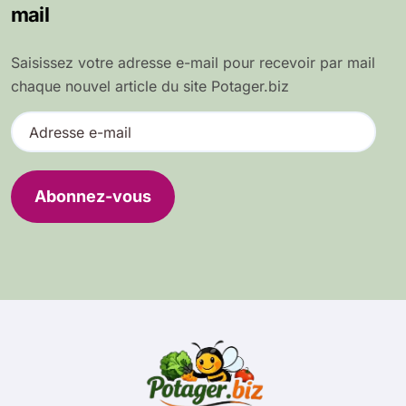
mail
Saisissez votre adresse e-mail pour recevoir par mail
chaque nouvel article du site Potager.biz
A
d
r
e
Abonnez-vous
s
s
e
e
-
m
a
i
l