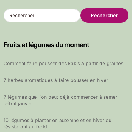
R
e
c
h
e
Fruits et légumes du moment
r
c
h
Comment faire pousser des kakis à partir de graines
e
r
7 herbes aromatiques à faire pousser en hiver
:
7 légumes que l'on peut déjà commencer à semer
début janvier
10 légumes à planter en automne et en hiver qui
résisteront au froid