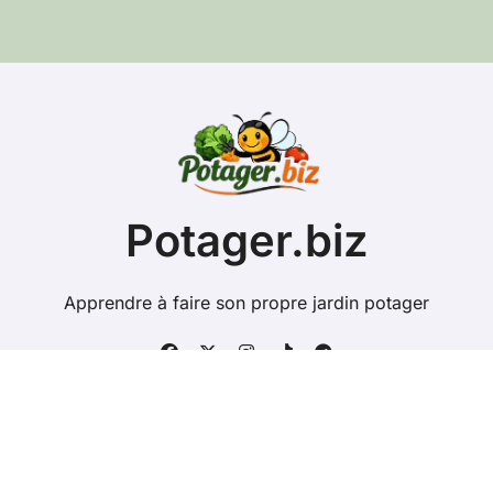
e
e
-
m
a
i
l
Potager.biz
Apprendre à faire son propre jardin potager
Copyright @ 2026 Tous droits réservés - potager.biz -
Mentions Légales
-
Contacts
-
Plan du site