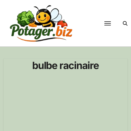
Passer
au
contenu
bulbe racinaire