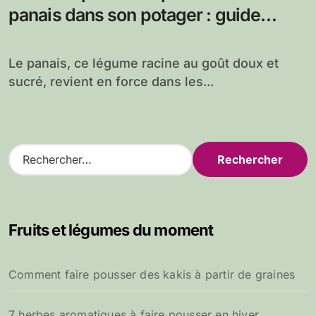
panais dans son potager : guide
complet pour une récolte réussie
Le panais, ce légume racine au goût doux et
sucré, revient en force dans les...
R
e
c
h
e
Fruits et légumes du moment
r
c
h
Comment faire pousser des kakis à partir de graines
e
r
7 herbes aromatiques à faire pousser en hiver