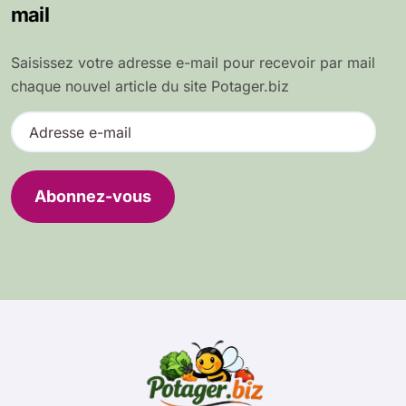
mail
Saisissez votre adresse e-mail pour recevoir par mail
chaque nouvel article du site Potager.biz
A
d
r
e
Abonnez-vous
s
s
e
e
-
m
a
i
l