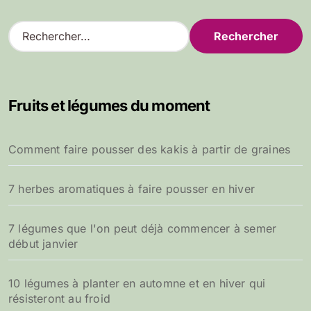
R
e
c
h
e
Fruits et légumes du moment
r
c
h
Comment faire pousser des kakis à partir de graines
e
r
7 herbes aromatiques à faire pousser en hiver
:
7 légumes que l'on peut déjà commencer à semer
début janvier
10 légumes à planter en automne et en hiver qui
résisteront au froid