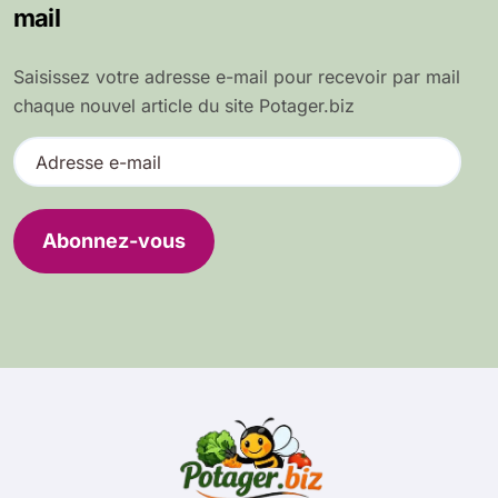
mail
Saisissez votre adresse e-mail pour recevoir par mail
chaque nouvel article du site Potager.biz
A
d
r
e
Abonnez-vous
s
s
e
e
-
m
a
i
l