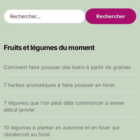
R
e
c
h
e
Fruits et légumes du moment
r
c
h
Comment faire pousser des kakis à partir de graines
e
r
7 herbes aromatiques à faire pousser en hiver
:
7 légumes que l'on peut déjà commencer à semer
début janvier
10 légumes à planter en automne et en hiver qui
résisteront au froid