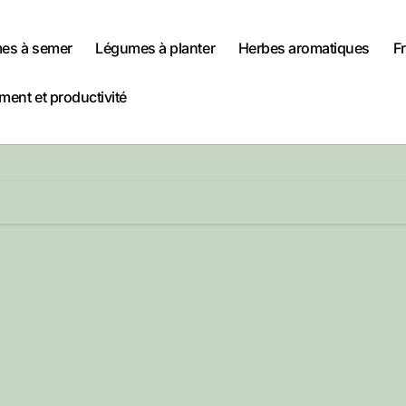
es à semer
Légumes à planter
Herbes aromatiques
Fr
ent et productivité