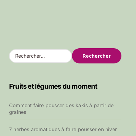
R
e
c
h
e
Fruits et légumes du moment
r
c
h
Comment faire pousser des kakis à partir de
e
graines
r
:
7 herbes aromatiques à faire pousser en hiver